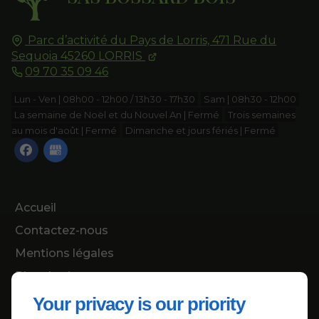
Parc d’activité du Pays de Lorris, 471 Rue du
Sequoia
45260
LORRIS
09 70 35 09 46
Lun - Ven | 08h00 - 12h00 / 13h30 - 17h30
Sam | 08h30 - 12h00
La semaine de Noël et du Nouvel An | Fermé
Trois semaines
au mois d'août | Fermé
Dimanche et jours fériés | Fermé
Accueil
Contactez-nous
Mentions légales
Plan du site
Your privacy is our priority