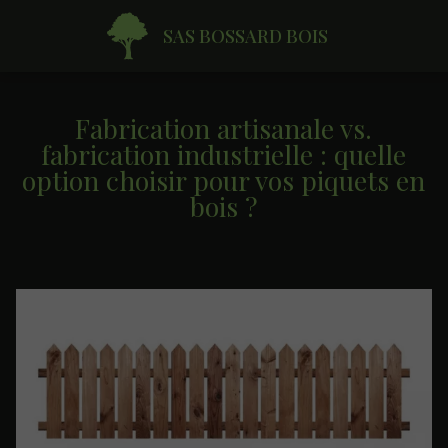
SAS BOSSARD BOIS
Fabrication artisanale vs.
fabrication industrielle : quelle
option choisir pour vos piquets en
bois ?