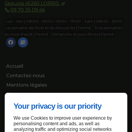
Sequoia
45260
LORRIS
09 70 35 09 46
Lun - Ven | 08h00 - 12h00 / 13h30 - 17h30
Sam | 08h30 - 12h00
La semaine de Noël et du Nouvel An | Fermé
Trois semaines
au mois d'août | Fermé
Dimanche et jours fériés | Fermé
Accueil
Contactez-nous
Mentions légales
Plan du site
Your privacy is our priority
We use Cookies to improve user experience by
Haut de page
personalising content and ads, as well as
analyzing traffic and optimizing social networks